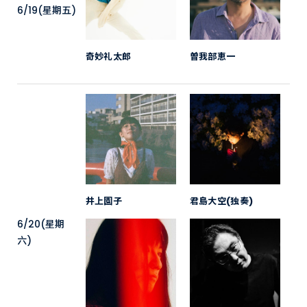
6/19(星期五)
奇妙礼太郎
曽我部恵⼀
井上園子
君島⼤空(独奏)
6/20(星期
六)