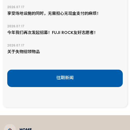
2026.07.17
享受场地设施的同时，无需担心无现金支付的麻烦！
2026.07.17
今年我们再次发起招募！FUJI ROCK友好志愿者！
2026.07.17
关于失物招领物品
往期新闻