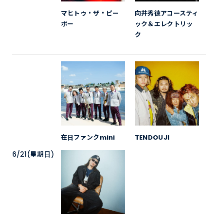
マヒトゥ・ザ・ピー
向井秀徳アコースティ
ポー
ック＆エレクトリッ
ク
在⽇ファンクmini
TENDOUJI
6/21(星期⽇)