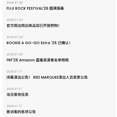
2026.07.28
FUJI ROCK FESTIVAL'26 圆满落幕
2026.07.24
官方周边周边商品现已开放预购！
2026.07.24
ROOKIE A GO-GO Extra '26 已确认！
2026.07.22
FRF'26 Amazon 直播表演者名单揭晓
2026.07.17
闭幕演出公告！ RED MARQUEE演出人员变更公告
2026.07.17
当日票务信息
2026.07.17
致访客的各项公告