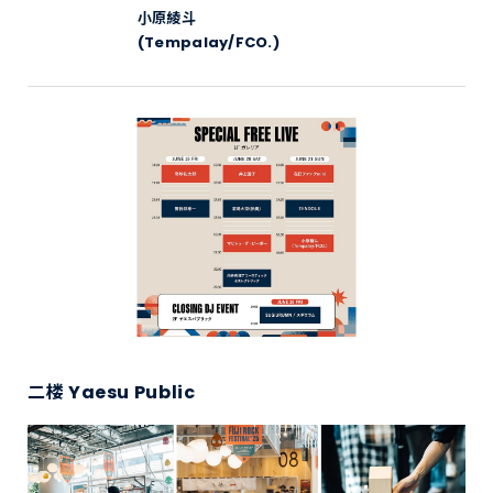
⼩原綾⽃
(Tempalay/FCO.)
二楼 Yaesu Public