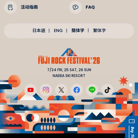
活动指南
FAQ
簡体字
日本語
ENG
繁体字
7/24 FRI, 25 SAT, 26 SUN
NAEBA SKI RESORT